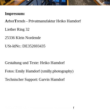
Impressum:
A
rbor
T
rends - Privatmanufaktur Heiko Hamdorf
Liether Ring 32
25336 Klein Nordende
USt-IdNr.: DE352693435
Gestaltung und Texte: Heiko Hamdorf
Fotos: Emily Hamdorf (xmilly.photography)
Technischer Support: Garvin Hamdorf
rbor
rends
A
T
-
Privatmanufaktur
Heiko Hamdor
f