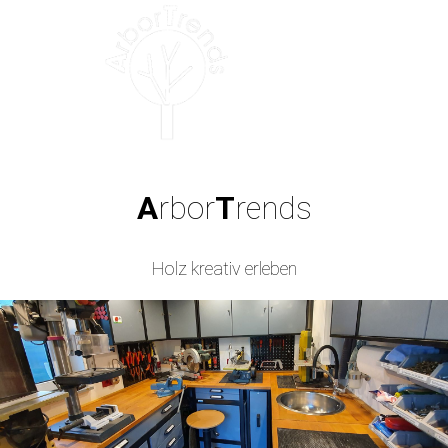
A
rbor
T
rends
Holz kreativ erleben